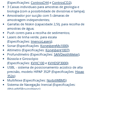
(Especificações:
ControsCH4
e
ControsCO2
);
3 Caixas individuais para amostras de geologia e
biologia (com a possibilidade de divisórias e tampa);
Amostrador por sucção com 5 câmaras de
amostragem independentes;
Garrafas de Niskin (capacidade 2,5l), para recolha de
amostras de água;
Push corers para a recolha de sedimentos;
Lasers de linha verde, para escala
(Especificações:
ImencoLasers
);
Sonar (Especificações:
KongsbergMs1000
);
Altímetro (Especificações:
Kongsberg1007
);
Profundímetro (Especificações:
SAIVDepthMeter
);
Bússola e Giroscópio
(Especificações:
KVHC100
e
KVHDSP3000
);
USBL - sistema de posicionamento acústico de alta
precisão, modelo HIPAP 352P (Especificações:
Hipap
352p
)
Multifeixe (Especificações:
NorbitWBMS)
Sistema de Navegação Inercial (Especificações:
iXblueINSRovinsNano
)
Para especificações detalhadas do ROV Luso
clique
aqui
.
O ROV Luso está inserido numa plataforma de
infraestruturas europeia de modo a facilitar o
acesso à comunidade científica.
Consulte a
plataforma
.