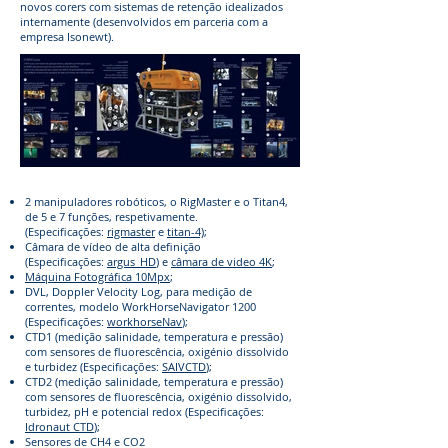
novos corers com sistemas de retenção idealizados
internamente (desenvolvidos em parceria com a
empresa Isonewt).
2 manipuladores robóticos, o RigMaster e o Titan4,
de 5 e 7 funções, respetivamente.
(Especificações:
rigmaster
e
titan-4)
;
Câmara de vídeo de alta definição
(Especificações:
argus_HD
) e
câmara de video 4K
;
Máquina Fotográfica 10Mpx
;
DVL, Doppler Velocity Log, para medição de
correntes, modelo WorkHorseNavigator 1200
(Especificações:
workhorseNav
);
CTD1 (medição salinidade, temperatura e pressão)
com sensores de fluorescência, oxigénio dissolvido
e turbidez (Especificações:
SAIVCTD
);
CTD2 (medição salinidade, temperatura e pressão)
com sensores de fluorescência, oxigénio dissolvido,
turbidez, pH e potencial redox (Especificações:
Idronaut CTD
);
Sensores de CH4 e CO2