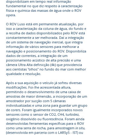
disponibilizam em tempo real informação
fundamental no que diz respeito à caracterização
física e química das massas de água onde o ROV
opera.
O ROV Luso está em permanente atualização, por
isso a caracterização da coluna de água, do fundo e
a recolha de dados disponibilizados pelo ROV está
constantemente a ser melhorada. Daí a integração
de um sistema de navegação inercial, que integra
informação de vários sensores para melhorar a
navegação e posicionamento do ROV. Disponibiliza
dados de correntes, a integração de um
posicionamento acústico de alta precisão e uma
câmera Ultra Alta definicção (4k) que providencia
aos cientistas "olhos" no fundo do mar com melhor
qualidade e resolução.
Após a sua aquisição o veículo já sofreu diversas
modificações. Foi-lhe acrescentada altura,
permitindo o desenvolvimento de uma caixa de
amostras de maior dimensão, a incorporação de um
amostrador por sucção com 5 câmaras
individualizadas e uma zona para guardar um grupo
de corers. Foram igualmente incorporados novos
sensores como o sensor de CO2, CH4, turbidez,
oxigénio dissolvido ou fluorescência. Foram ainda
desenvolvidas ferramentas específicas para o ROV
como uma serra de rocha, para amostragem
in situ
,
(desenvolvida em parceria com o LARSyS - IST) ou