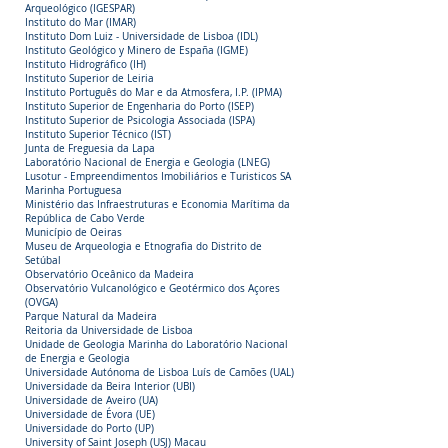
Arqueológico (IGESPAR)
Instituto do Mar (IMAR)
Instituto Dom Luiz - Universidade de Lisboa (IDL)
Instituto Geológico y Minero de España (IGME)
Instituto Hidrográfico (IH)
Instituto Superior de Leiria
Instituto Português do Mar e da Atmosfera, I.P. (IPMA)
Instituto Superior de Engenharia do Porto (ISEP)
Instituto Superior de Psicologia Associada (ISPA)
Instituto Superior Técnico (IST)
Junta de Freguesia da Lapa
Laboratório Nacional de Energia e Geologia (LNEG)
Lusotur - Empreendimentos Imobiliários e Turisticos SA
Marinha Portuguesa
Ministério das Infraestruturas e Economia Marítima da
República de Cabo Verde
Município de Oeiras
Museu de Arqueologia e Etnografia do Distrito de
Setúbal
Observatório Oceânico da Madeira
Observatório Vulcanológico e Geotérmico dos Açores
(OVGA)
Parque Natural da Madeira
Reitoria da Universidade de Lisboa
Unidade de Geologia Marinha do Laboratório Nacional
de Energia e Geologia
Universidade Autónoma de Lisboa Luís de Camões (UAL)
Universidade da Beira Interior (UBI)
Universidade de Aveiro (UA)
Universidade de Évora (UE)
Universidade do Porto (UP)
University of Saint Joseph (USJ) Macau