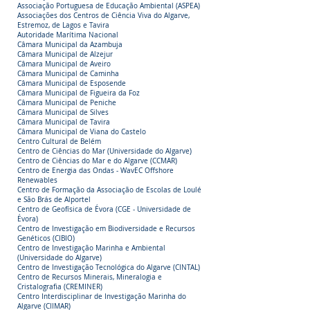
Associação Portuguesa de Educação Ambiental (ASPEA)
Associações dos Centros de Ciência Viva do Algarve,
Estremoz, de Lagos e Tavira
Autoridade Marítima Nacional
Câmara Municipal da Azambuja
Câmara Municipal de Alzejur
Câmara Municipal de Aveiro
Câmara Municipal de Caminha
Câmara Municipal de Esposende
Câmara Municipal de Figueira da Foz
Câmara Municipal de Peniche
Câmara Municipal de Silves
Câmara Municipal de Tavira
Câmara Municipal de Viana do Castelo
Centro Cultural de Belém
Centro de Ciências do Mar (Universidade do Algarve)
Centro de Ciências do Mar e do Algarve (CCMAR)
Centro de Energia das Ondas - WavEC Offshore
Renewables
Centro de Formação da Associação de Escolas de Loulé
e São Brás de Alportel
Centro de Geofísica de Évora (CGE - Universidade de
Évora)
Centro de Investigação em Biodiversidade e Recursos
Genéticos (CIBIO)
Centro de Investigação Marinha e Ambiental
(Universidade do Algarve)
Centro de Investigação Tecnológica do Algarve (CINTAL)
Centro de Recursos Minerais, Mineralogia e
Cristalografia (CREMINER)
Centro Interdisciplinar de Investigação Marinha do
Algarve (CIIMAR)