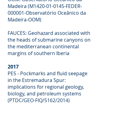
Madeira (M1420-01-0145-FEDER-
000001-Observatório Oceânico da
Madeira-OOM)
FAUCES: Geohazard associated with
the heads of submarine canyons on
the mediterranean continental
margins of southern Iberia
2017
PES - Pockmarks and fluid seepage
in the Estremadura Spur:
implications for regional geology,
biology, and petroleum systems
(PTDC/GEO-FIQ/5162/2014)
MEDUSA Deep-Sea
2015
BIOMETORE - Biodiversity in