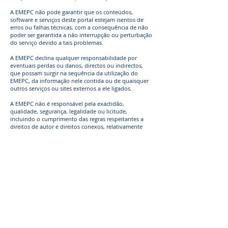
A EMEPC não pode garantir que os conteúdos,
software e serviços deste portal estejam isentos de
erros ou falhas técnicas, com a consequência de não
poder ser garantida a não interrupção ou perturbação
do serviço devido a tais problemas.
A EMEPC declina qualquer responsabilidade por
eventuais perdas ou danos, directos ou indirectos,
que possam surgir na sequência da utilização do
EMEPC, da informação nele contida ou de quaisquer
outros serviços ou sites externos a ele ligados.
A EMEPC não é responsável pela exactidão,
qualidade, segurança, legalidade ou licitude,
incluindo o cumprimento das regras respeitantes a
direitos de autor e direitos conexos, relativamente
aos conteúdos, produtos ou serviços contidos neste
portal que tenham sido fornecidos por outros
organismos, anunciantes ou parceiros.
Ligações de Hipertexto
A EMEPC não exerce qualquer controlo sobre os
conteúdos, produtos ou serviços oferecidos por
terceiros em sítios para onde remetem as ligações de
hipertexto, também denominadas "hiperlinks" ou
"links", presentes na EMEPC.