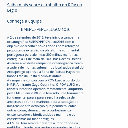
Saiba mais sobre o trabalho do ROV na
Leg 0
Conheça a Equipa
EMEPC/PEPC/LUSO/2016
A 2 de setembro de 2016, teve início a campanha
oceanográfica EMEPC/PEPC/Luso/2016 com o
objetivo de recolher novos dados para reforçar a
proposta de extensão da plataforma continental
portuguesa para além das 200 milhas marítimas,
entregue a 11 de maio de 2009 nas Nações Unidas.
As áreas alvo desta campanha oceanográfica foram
a cadeia de montes submarinos localizados a sul do
Arquipélago Açores e a Zona de Fratura Hayes no
flanco Este da Crista Medio-Atlântica.
A campanha contou com o ROV Luso a bordo do
N.R.P. Almirante Gago Coutinho. O ROV LUSO é um
robot submarino operado remotamente, adquirido
pela EMEPC em 2008, que tem sido uma ferramenta
fundamental para a para a recolha seletiva de
amostras do fundo marinho, para a captação de
imagens de alta definição que permitem, entre
outras coisas, desenvolver o conhecimento
existente sobre a biodiversidade marinha e os
ecossistemas do mar português.
A EMEPC tem sempre presente a importância da
multidisciplinariedade nestas campanhas tendo a