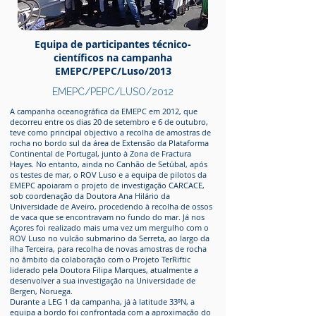
Equipa de participantes técnico-
científicos
na campanha
EMEPC/PEPC/Luso/2013
EMEPC/PEPC/LUSO/2012
A campanha oceanográfica da EMEPC em 2012, que
decorreu entre os dias 20 de setembro e 6 de outubro,
teve como principal objectivo a recolha de amostras de
rocha no bordo sul da área de Extensão da Plataforma
Continental de Portugal, junto à Zona de Fractura
Hayes. No entanto, ainda no Canhão de Setúbal, após
os testes de mar, o ROV Luso e a equipa de pilotos da
EMEPC apoiaram o projeto de investigação CARCACE,
sob coordenação da Doutora Ana Hilário da
Universidade de Aveiro, procedendo à recolha de ossos
de vaca que se encontravam no fundo do mar. Já nos
Açores foi realizado mais uma vez um mergulho com o
ROV Luso no vulcão submarino da Serreta, ao largo da
ilha Terceira, para recolha de novas amostras de rocha
no âmbito da colaboração com o Projeto TerRiftic
liderado pela Doutora Filipa Marques, atualmente a
desenvolver a sua investigação na Universidade de
Bergen, Noruega.
Durante a LEG 1 da campanha, já à latitude 33⁰N, a
equipa a bordo foi confrontada com a aproximação do