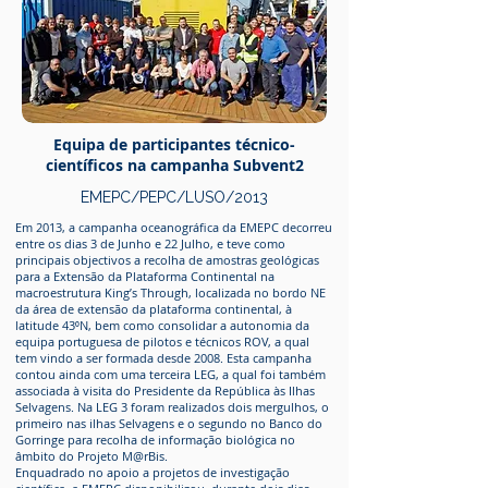
Equipa de participantes técnico-
científicos
na campanha Subvent2
EMEPC/PEPC/LUSO/2013
Em 2013, a campanha oceanográfica da EMEPC decorreu
entre os dias 3 de Junho e 22 Julho, e teve como
principais objectivos a recolha de amostras geológicas
para a Extensão da Plataforma Continental na
macroestrutura King’s Through, localizada no bordo NE
da área de extensão da plataforma continental, à
latitude 43⁰N, bem como consolidar a autonomia da
equipa portuguesa de pilotos e técnicos ROV, a qual
tem vindo a ser formada desde 2008. Esta campanha
contou ainda com uma terceira LEG, a qual foi também
associada à visita do Presidente da República às Ilhas
Selvagens. Na LEG 3 foram realizados dois mergulhos, o
primeiro nas ilhas Selvagens e o segundo no Banco do
Gorringe para recolha de informação biológica no
âmbito do Projeto M@rBis.
Enquadrado no apoio a projetos de investigação