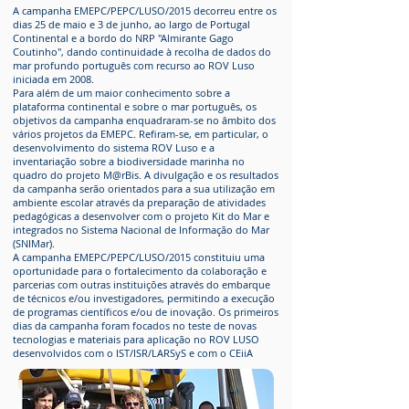
A campanha EMEPC/PEPC/LUSO/2015 decorreu entre os
dias 25 de maio e 3 de junho, ao largo de Portugal
Continental e a bordo do NRP "Almirante Gago
Coutinho", dando continuidade à recolha de dados do
mar profundo português com recurso ao ROV Luso
iniciada em 2008.
Para além de um maior conhecimento sobre a
plataforma continental e sobre o mar português, os
objetivos da campanha enquadraram-se no âmbito dos
vários projetos da EMEPC. Refiram-se, em particular, o
desenvolvimento do sistema ROV Luso e a
inventariação sobre a biodiversidade marinha no
quadro do projeto M@rBis. A divulgação e os resultados
da campanha serão orientados para a sua utilização em
ambiente escolar através da preparação de atividades
pedagógicas a desenvolver com o projeto Kit do Mar e
integrados no Sistema Nacional de Informação do Mar
(SNIMar).
A campanha EMEPC/PEPC/LUSO/2015 constituiu uma
oportunidade para o fortalecimento da colaboração e
parcerias com outras instituições através do embarque
de técnicos e/ou investigadores, permitindo a execução
de programas científicos e/ou de inovação. Os primeiros
dias da campanha foram focados no teste de novas
tecnologias e materiais para aplicação no ROV LUSO
desenvolvidos com o IST/ISR/LARSyS e com o CEiiA