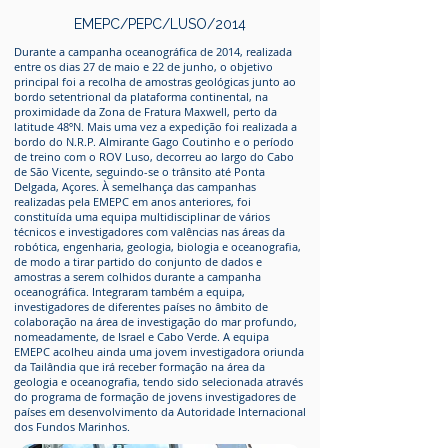
EMEPC/PEPC/LUSO/2014
Durante a campanha oceanográfica de 2014, realizada
entre os dias 27 de maio e 22 de junho, o objetivo
principal foi a recolha de amostras geológicas junto ao
bordo setentrional da plataforma continental, na
proximidade da Zona de Fratura Maxwell, perto da
latitude 48ºN. Mais uma vez a expedição foi realizada a
bordo do N.R.P. Almirante Gago Coutinho e o período
de treino com o ROV Luso, decorreu ao largo do Cabo
de São Vicente, seguindo-se o trânsito até Ponta
Delgada, Açores. À semelhança das campanhas
realizadas pela EMEPC em anos anteriores, foi
constituída uma equipa multidisciplinar de vários
técnicos e investigadores com valências nas áreas da
robótica, engenharia, geologia, biologia e oceanografia,
de modo a tirar partido do conjunto de dados e
amostras a serem colhidos durante a campanha
oceanográfica. Integraram também a equipa,
investigadores de diferentes países no âmbito de
colaboração na área de investigação do mar profundo,
nomeadamente, de Israel e Cabo Verde. A equipa
EMEPC acolheu ainda uma jovem investigadora oriunda
da Tailândia que irá receber formação na área da
geologia e oceanografia, tendo sido selecionada através
do programa de formação de jovens investigadores de
países em desenvolvimento da Autoridade Internacional
dos Fundos Marinhos.