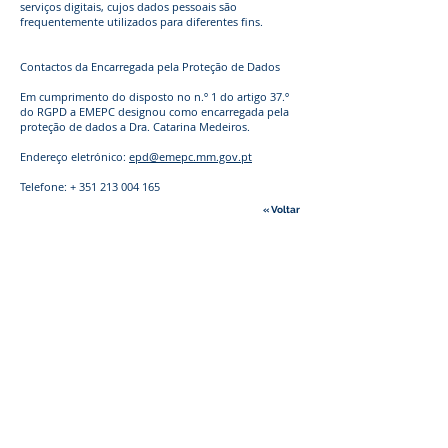
serviços digitais, cujos dados pessoais são
frequentemente utilizados para diferentes fins.
Contactos da Encarregada pela Proteção de Dados
Em cumprimento do disposto no n.º 1 do artigo 37.º
do RGPD a EMEPC designou como encarregada pela
proteção de dados a Dra. Catarina Medeiros.
Endereço eletrónico:
epd@emepc.mm.gov.pt
Telefone: +
351 213 004 165
« Voltar
CONTACTOS
Telefone
:
+351 218 732 550
Email
:
info@emepc.gov.pt
Morada
: Rua Costa Pinto, n.º 165
2770-047
Paço de Arcos - Portugal