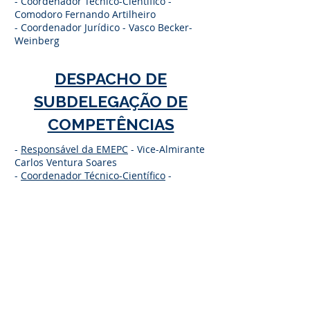
- Coordenador Técnico-Científico -
Comodoro Fernando Artilheiro
- Coordenador Jurídico - Vasco Becker-
Weinberg
DESPACHO DE
SUBDELEGAÇÃO DE
COMPETÊNCIAS
-
Responsável da EMEPC
-
Vice-Almirante
Carlos Ventura Soares
-
Coordenador Técnico-Científico
-
Comodoro Fernando Artilheiro
-
Coordenador Jurídico
- Vasco Becker-
Weinberg
« Voltar
CONTACTOS
Telefone
:
+351 218 732 550