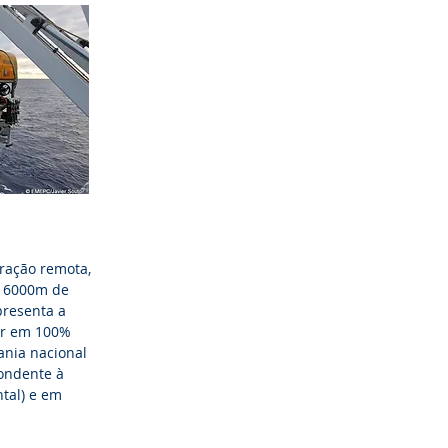
ração remota,
a 6000m de
presenta a
vir em 100%
ania nacional
pondente à
tal) e em