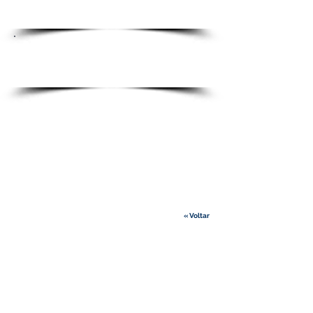
Humanos
Instrumentos
de Gestão
Concursos
Protocolos e
Colaborações
Contactos
« Voltar
CONTACTOS
Telefone
:
+351 218 732 550
Email
:
info@emepc.gov.pt