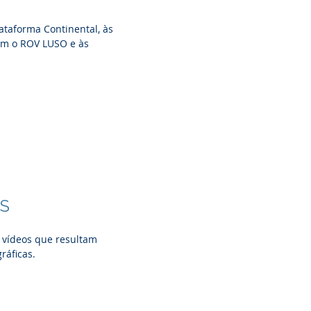
lataforma Continental,
às
om o ROV LUSO e às
OS
 vídeos que resultam
ráficas.