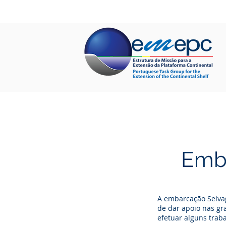
INÍCIO
QUEM SOMOS
PROJET
Emb
A embarcação Selvag
de dar apoio nas g
efetuar alguns traba