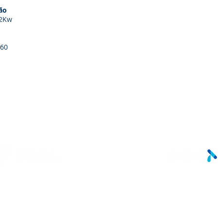
ão
42Kw
60
LINKS ÚTEIS