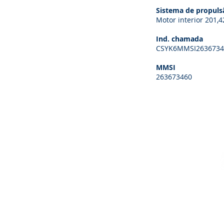
Sistema de propuls
Motor interior 201,
Ind. chamada
CSYK6MMSI2636734
MMSI
263673460
CONTACTOS
Telefone
: +351 218 732 550
Email
:
info@emepc.gov.pt
Morada
: Rua Costa Pinto, n.º 165
2770-047 Paço de Arcos - Portugal