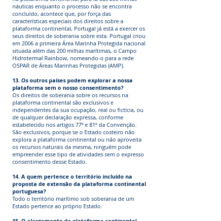
náuticas enquanto o processo não se encontra
concluído, acontece que, por força das
características especiais dos direitos sobre a
plataforma continental, Portugal já está a exercer os
seus direitos de soberania sobre esta. Portugal criou
em 2006 a primeira Área Marinha Protegida nacional
situada além das 200 milhas marítimas, o Campo
Hidrotermal Rainbow, nomeando-o para a rede
OSPAR de Áreas Marinhas Protegidas (AMP).
13. Os outros países podem explorar a nossa
plataforma sem o nosso consentimento?
Os direitos de soberania sobre os recursos na
plataforma continental são exclusivos e
independentes da sua ocupação, real ou fictícia, ou
de qualquer declaração expressa, conforme
estabelecido nos artigos 77º e 81º da Convenção.
São exclusivos, porque se o Estado costeiro não
explora a plataforma continental ou não aproveita
os recursos naturais da mesma, ninguém pode
empreender esse tipo de atividades sem o expresso
consentimento desse Estado.
14. A quem pertence o território incluído na
proposta de extensão da plataforma continental
portuguesa?
Todo o território marítimo sob soberania de um
Estado pertence ao próprio Estado.
15. O alargamento da plataforma continental