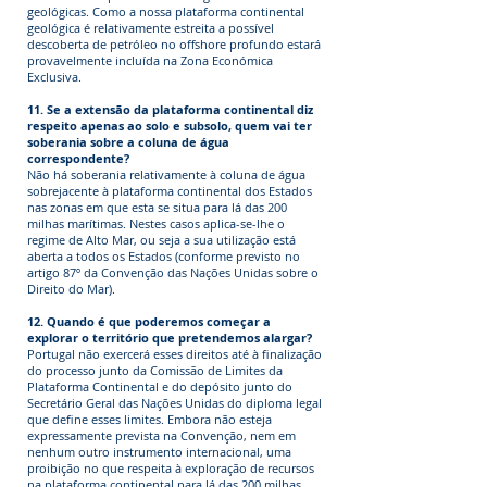
geológicas. Como a nossa plataforma continental
geológica é relativamente estreita a possível
descoberta de petróleo no offshore profundo estará
provavelmente incluída na Zona Económica
Exclusiva.
11. Se a extensão da plataforma continental diz
respeito apenas ao solo e subsolo, quem vai ter
soberania sobre a coluna de água
correspondente?
Não há soberania relativamente à coluna de água
sobrejacente à plataforma continental dos Estados
nas zonas em que esta se situa para lá das 200
milhas marítimas. Nestes casos aplica-se-lhe o
regime de Alto Mar, ou seja a sua utilização está
aberta a todos os Estados (conforme previsto no
artigo 87º da Convenção das Nações Unidas sobre o
Direito do Mar).
12. Quando é que poderemos começar a
explorar o território que pretendemos alargar?
Portugal não exercerá esses direitos até à finalização
do processo junto da Comissão de Limites da
Plataforma Continental e do depósito junto do
Secretário Geral das Nações Unidas do diploma legal
que define esses limites. Embora não esteja
expressamente prevista na Convenção, nem em
nenhum outro instrumento internacional, uma
proibição no que respeita à exploração de recursos
na plataforma continental para lá das 200 milhas