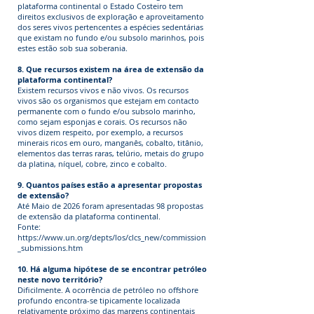
plataforma continental o Estado Costeiro tem
direitos exclusivos de exploração e aproveitamento
dos seres vivos pertencentes a espécies sedentárias
que existam no fundo e/ou subsolo marinhos, pois
estes estão sob sua soberania.
8. Que recursos existem na área de extensão da
plataforma continental?
Existem recursos vivos e não vivos. Os recursos
vivos são os organismos que estejam em contacto
permanente com o fundo e/ou subsolo marinho,
como sejam esponjas e corais. Os recursos não
vivos dizem respeito, por exemplo, a recursos
minerais ricos em ouro, manganês, cobalto, titânio,
elementos das terras raras, telúrio, metais do grupo
da platina, níquel, cobre, zinco e cobalto.
9. Quantos países estão a apresentar propostas
de extensão?
Até Maio de 2026 foram apresentadas 98 propostas
de extensão da plataforma continental.
Fonte:
https://www.un.org/depts/los/clcs_new/commission
_submissions.htm
10. Há alguma hipótese de se encontrar petróleo
neste novo território?
Dificilmente. A ocorrência de petróleo no offshore
profundo encontra-se tipicamente localizada
relativamente próximo das margens continentais