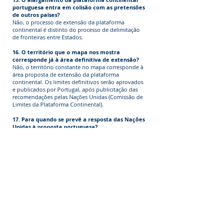
portuguesa entra em colisão com as pretensões
de outros países?
Não, o processo de extensão da plataforma
continental é distinto do processo de delimitação
de fronteiras entre Estados.
16. O território que o mapa nos mostra
corresponde já à área definitiva de extensão?
Não, o território constante no mapa corresponde à
área proposta de extensão da plataforma
continental. Os limites definitivos serão aprovados
e publicados por Portugal, após publicitação das
recomendações pelas Nações Unidas (Comissão de
Limites da Plataforma Continental).
17. Para quando se prevê a resposta das Nações
Unidas à proposta portuguesa?
O início da avaliação da proposta portuguesa
ocorreu em agosto de 2017. Neste momento a
avaliação está em curso, prevendo-se
que seja
apreciada nos próximos anos.
18. Quais são as fases do processo de extensão
da plataforma continental?
O processo tem as seguintes fases:
Entrega da Proposta de Extensão (submission)
Apresentação da Proposta
Pré-apreciação da mesma (no sentido de ver se há
impedimentos à apreciação do conteúdo,