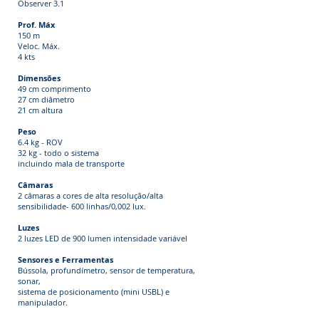
Observer 3.1
Prof. Máx
150 m
Veloc. Máx.
4 kts
Dimensões
49 cm comprimento
27 cm diâmetro
21 cm altura
Peso
6.4 kg - ROV
32 kg - todo o sistema
incluindo mala de transporte
Câmaras
2 câmaras a cores de alta resolução/alta
sensibilidade- 600 linhas/0,002 lux.
Luzes
2 luzes LED de 900 lumen intensidade variável
Sensores e Ferramentas
Bússola, profundímetro, sensor de temperatura,
sonar,
sistema de posicionamento (mini USBL) e
manipulador.