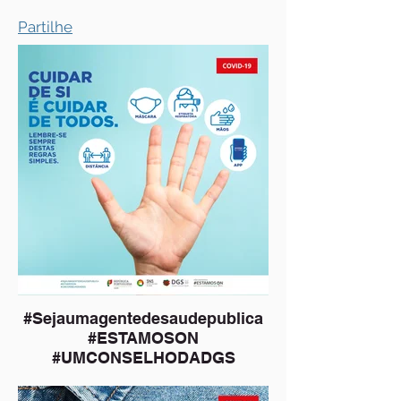
Partilhe
#Sejaumagentedesaudepublica
#ESTAMOSON
#UMCONSELHODADGS