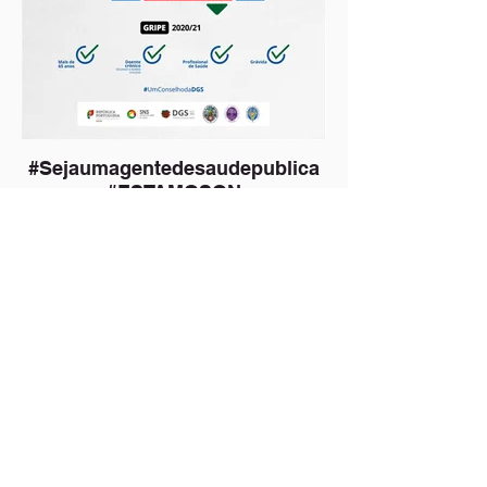
#Sejaumagentedesaudepublica
#ESTAMOSON
#UMCONSELHODADGS