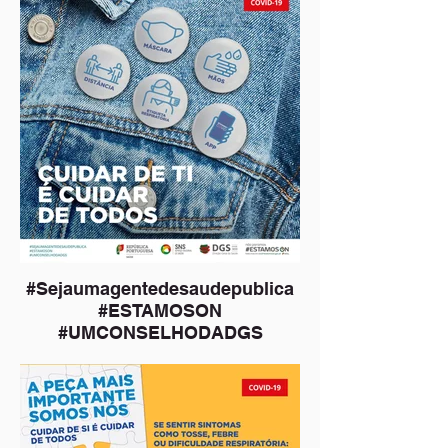
#Sejaumagentedesaudepublica
#ESTAMOSON
#UMCONSELHODADGS