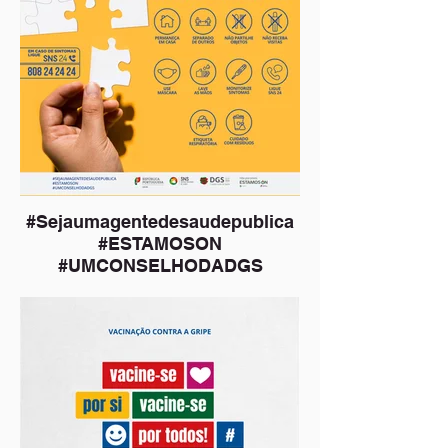
#Sejaumagentedesaudepublica
#ESTAMOSON
#UMCONSELHODADGS