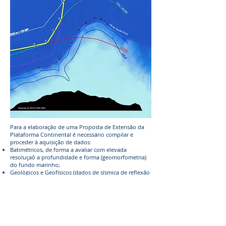
Para a elaboração de uma Proposta de Extensão da
Plataforma Continental é necessário compilar e
proceder à aquisição de dados:
Batimétricos, de forma a avaliar com elevada
resoluçaõ a profundidade e forma (geomorfometria)
do fundo marinho;
Geológicos e Geofísicos (dados de sísmica de reflexão
e refracção, de gravimetria e de magnetismo), os quais
permitem avaliar a natureza, geometria e origem do
fundo marinho.
No caso de Portugal, anteriormente ao Projeto de
Extensão da Plataforma Continental (PEPC), o
conhecimento do relevo submarino da Plataforma