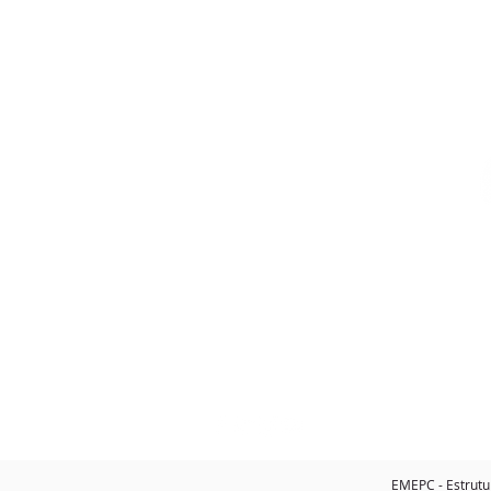
CONTACTOS
Telefone
: +351 218 732 550
Email
:
info@emepc.gov.pt
Morada
: Rua Costa Pinto, n.º 165
2770-047 Paço de Arcos - Portugal
EMEPC - Estrutu