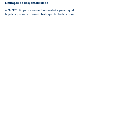
Limitação de Responsabilidade
A EMEPC não patrocina nenhum website para o qual
haja links, nem nenhum website que tenha link para
o seu website. A EMEPC não é responsável pelo
conteúdo desses websites. No entanto, sendo a
Internet uma rede mundial de computadores,
qualquer informação enviada ou transmitida por si
será necessariamente encaminhada por
computadores de terceiros.
A EMEPC não é responsável por falhas na segurança
das comunicações e não assume qualquer
responsabilidade pela utilização indevida da sua
informação por terceiros. O utilizador, contudo, será
responsável pelo conteúdo da informação enviada ou
transmitida para o website da EMEPC.
A EMEPC reconhece que o acesso e utilização do seu
website poderá sofrer interrupções e de que a
informação do website pode conter bugs, erros,
falhas técnicas, problemas ou outras limitações e que
o acesso pode ser impossível em determinados
momentos. A EMEPC não é responsável por
quaisquer danos causados pela utilização do seu
website. Nos termos máximos permitidos por lei, a
EMEPC declina qualquer responsabilidade, directa ou
indirecta, pela utilização do seu website.