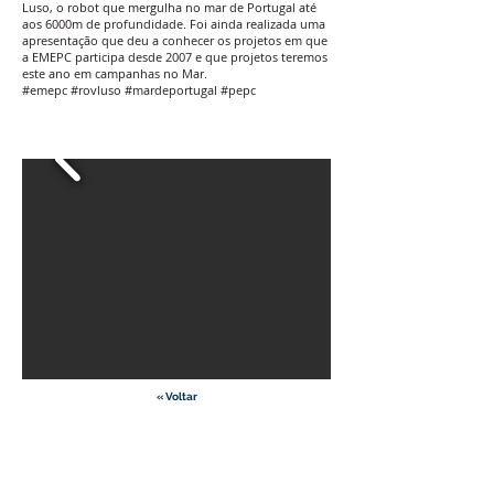
Luso, o robot que mergulha no mar de Portugal até
aos 6000m de profundidade. Foi ainda realizada uma
apresentação que deu a conhecer os projetos em que
a EMEPC participa desde 2007 e que projetos teremos
este ano em campanhas no Mar.
#emepc #rovluso #mardeportugal #pepc
« Voltar