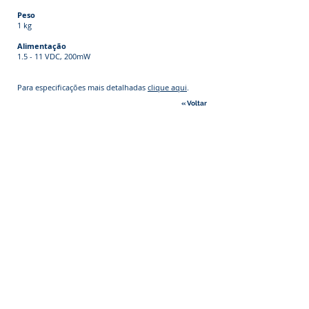
Peso
1 kg
Alimentação
1.5 - 11 VDC, 200mW
Para especificações mais detalhadas
clique aqui
.
« Voltar