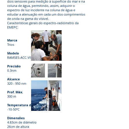
dois sensores para medição à superficie do mar e na
coluna de água, permitindo, assim, adquirir o
espectro de luz incidente na coluna de água e
estudar a atenuação em cada um dos comprimentos
de onda na gama do vísivel.
Características gerais do espectro-radiómetro da
EMEPC:
Marca
Trios
Modelo
RAMSES-ACC-VIS
Precisão
0.3nm
Alcance
320 - 950 nm
Prof. Máx.
300 m
Temperatura de operação
-10-50ºC
Dimensões
4.83cm de diâmetro
26cm de altura